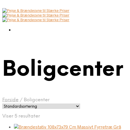
Boligcenter
Forside
/
Boligcenter
Viser 5 resultater