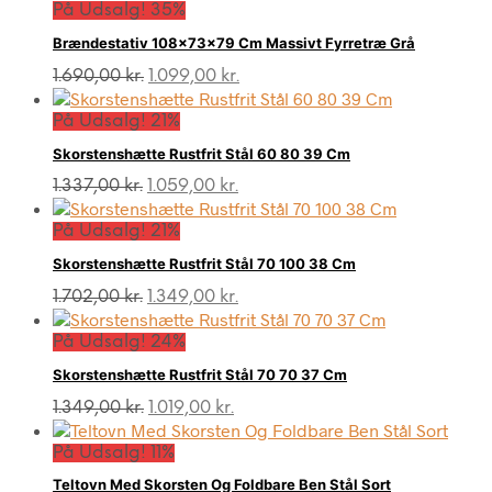
På Udsalg! 35%
Brændestativ 108x73x79 Cm Massivt Fyrretræ Grå
Den
Den
1.690,00
kr.
1.099,00
kr.
oprindelige
aktuelle
pris
pris
På Udsalg! 21%
var:
er:
Skorstenshætte Rustfrit Stål 60 80 39 Cm
1.690,00 kr..
1.099,00 kr..
Den
Den
1.337,00
kr.
1.059,00
kr.
oprindelige
aktuelle
pris
pris
På Udsalg! 21%
var:
er:
Skorstenshætte Rustfrit Stål 70 100 38 Cm
1.337,00 kr..
1.059,00 kr..
Den
Den
1.702,00
kr.
1.349,00
kr.
oprindelige
aktuelle
pris
pris
På Udsalg! 24%
var:
er:
Skorstenshætte Rustfrit Stål 70 70 37 Cm
1.702,00 kr..
1.349,00 kr..
Den
Den
1.349,00
kr.
1.019,00
kr.
oprindelige
aktuelle
pris
pris
På Udsalg! 11%
var:
er:
Teltovn Med Skorsten Og Foldbare Ben Stål Sort