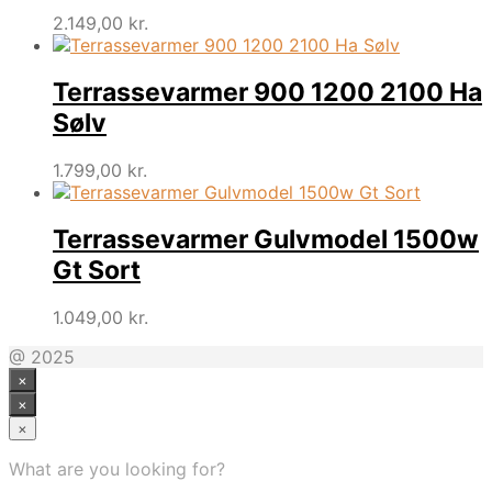
2.149,00
kr.
Terrassevarmer 900 1200 2100 Ha
Sølv
1.799,00
kr.
Terrassevarmer Gulvmodel 1500w
Gt Sort
1.049,00
kr.
@ 2025
×
×
×
What are you looking for?