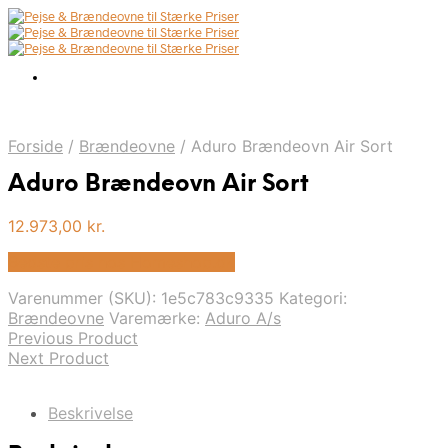
Forside
/
Brændeovne
/
Aduro Brændeovn Air Sort
Aduro Brændeovn Air Sort
12.973,00
kr.
Bedste pris hos Homeshop.dk
Varenummer (SKU):
1e5c783c9335
Kategori:
Brændeovne
Varemærke:
Aduro A/s
Previous Product
Next Product
Beskrivelse