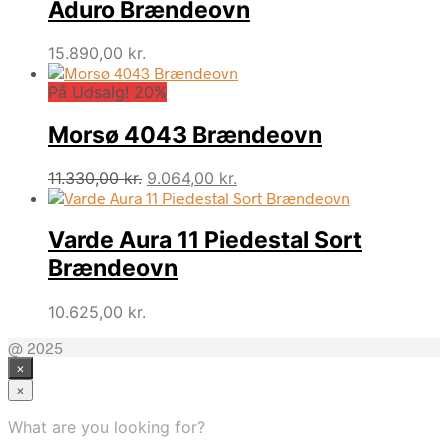
Aduro Brændeovn
15.890,00
kr.
På Udsalg! 20%
Morsø 4043 Brændeovn
Den
Den
11.330,00
kr.
9.064,00
kr.
oprindelige
aktuelle
pris
pris
Varde Aura 11 Piedestal Sort
var:
er:
11.330,00 kr..
9.064,00 kr..
Brændeovn
10.625,00
kr.
@ 2025
×
×
What are you looking for?