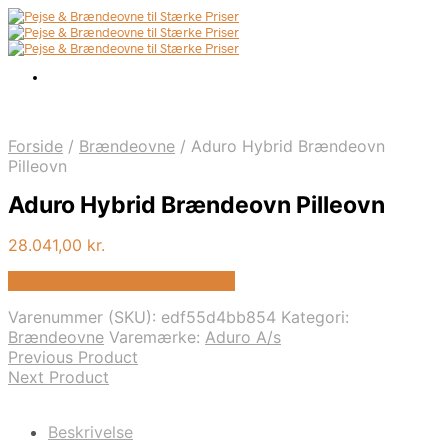
Forside
/
Brændeovne
/
Aduro Hybrid Brændeovn
Pilleovn
Aduro Hybrid Brændeovn Pilleovn
28.041,00
kr.
Bedste pris hos Homeshop.dk
Varenummer (SKU):
edf55d4bb854
Kategori:
Brændeovne
Varemærke:
Aduro A/s
Previous Product
Next Product
Beskrivelse