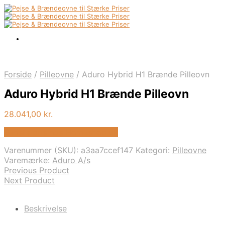
Forside
/
Pilleovne
/
Aduro Hybrid H1 Brænde Pilleovn
Aduro Hybrid H1 Brænde Pilleovn
28.041,00
kr.
Bedste pris hos Homeshop.dk
Varenummer (SKU):
a3aa7ccef147
Kategori:
Pilleovne
Varemærke:
Aduro A/s
Previous Product
Next Product
Beskrivelse