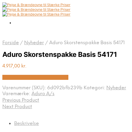
Forside
/
Nyheder
/
Aduro Skorstenspakke Basis 54171
Aduro Skorstenspakke Basis 54171
4.917,00
kr.
Bedste pris hos Homeshop.dk
Varenummer (SKU):
6d092bfb239b
Kategori:
Nyheder
Varemærke:
Aduro A/s
Previous Product
Next Product
Beskrivelse