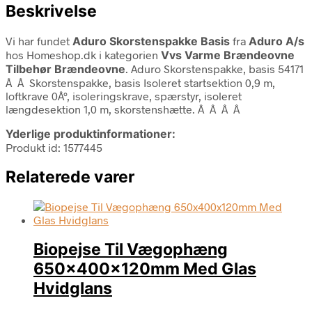
Beskrivelse
Vi har fundet
Aduro Skorstenspakke Basis
fra
Aduro A/s
hos Homeshop.dk i kategorien
Vvs Varme Brændeovne
Tilbehør Brændeovne
. Aduro Skorstenspakke, basis 54171
Â Â Skorstenspakke, basis Isoleret startsektion 0,9 m,
loftkrave 0Â°, isoleringskrave, spærstyr, isoleret
længdesektion 1,0 m, skorstenshætte. Â Â Â Â
Yderlige produktinformationer:
Produkt id: 1577445
Relaterede varer
Biopejse Til Vægophæng
650x400x120mm Med Glas
Hvidglans