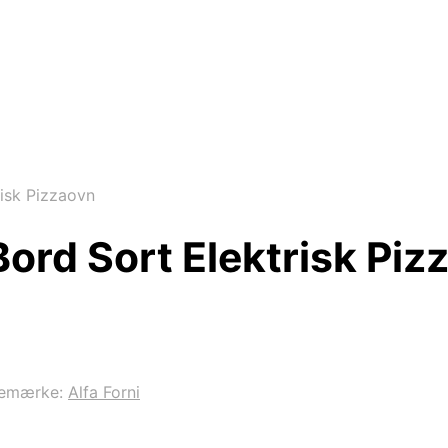
risk Pizzaovn
Bord Sort Elektrisk Piz
remærke:
Alfa Forni