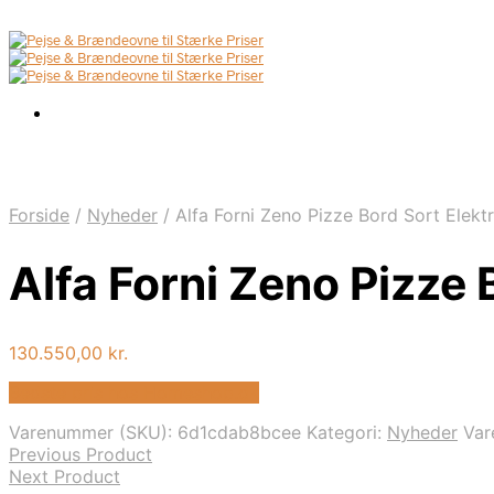
Forside
/
Nyheder
/
Alfa Forni Zeno Pizze Bord Sort Elekt
Alfa Forni Zeno Pizze 
130.550,00
kr.
Bedste pris hos Homeshop.dk
Varenummer (SKU):
6d1cdab8bcee
Kategori:
Nyheder
Va
Previous Product
Next Product