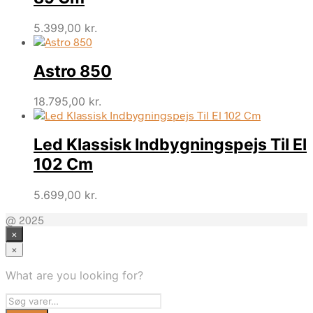
5.399,00
kr.
Astro 850
18.795,00
kr.
Led Klassisk Indbygningspejs Til El
102 Cm
5.699,00
kr.
@ 2025
×
×
What are you looking for?