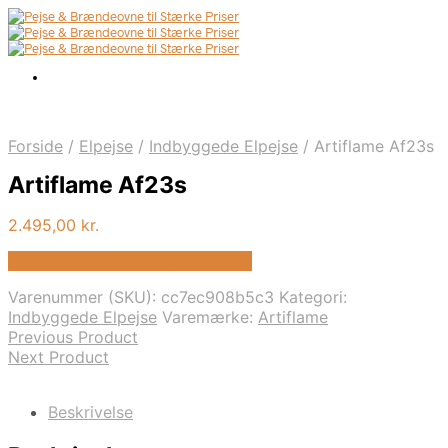
Forside
/
Elpejse
/
Indbyggede Elpejse
/
Artiflame Af23s
Artiflame Af23s
2.495,00
kr.
Bedste pris hos Biopejs-shop.dk
Varenummer (SKU):
cc7ec908b5c3
Kategori:
Indbyggede Elpejse
Varemærke:
Artiflame
Previous Product
Next Product
Beskrivelse