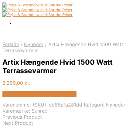
Forside
/
Nyheder
/
Artix Hængende Hvid 1500 Watt
Terrassevarmer
Artix Hængende Hvid 1500 Watt
Terrassevarmer
2.299,00
kr.
Bedste pris hos Biopejs-shop.dk
Varenummer (SKU):
eb86afa281dd
Kategori:
Nyheder
Varemærke:
Sunred
Previous Product
Next Product