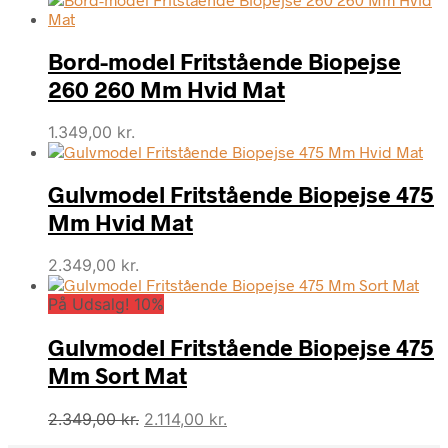
Bord-model Fritstående Biopejse
260 260 Mm Hvid Mat
1.349,00
kr.
Gulvmodel Fritstående Biopejse 475
Mm Hvid Mat
2.349,00
kr.
På Udsalg! 10%
Gulvmodel Fritstående Biopejse 475
Mm Sort Mat
Den
Den
2.349,00
kr.
2.114,00
kr.
oprindelige
aktuelle