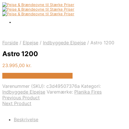
Forside
/
Elpejse
/
Indbyggede Elpejse
/
Astro 1200
Astro 1200
23.995,00
kr.
Bedste pris hos Biopejs-shop.dk
Varenummer (SKU):
c3d49507376a
Kategori:
Indbyggede Elpejse
Varemærke:
Planika Fires
Previous Product
Next Product
Beskrivelse