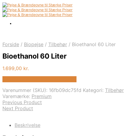
Forside
/
Biopejse
/
Tilbehør
/
Bioethanol 60 Liter
Bioethanol 60 Liter
1.699,00
kr.
Bedste pris hos Biopejs-shop.dk
Varenummer (SKU):
16fb09dc75fd
Kategori:
Tilbehør
Varemærke:
Premium
Previous Product
Next Product
Beskrivelse