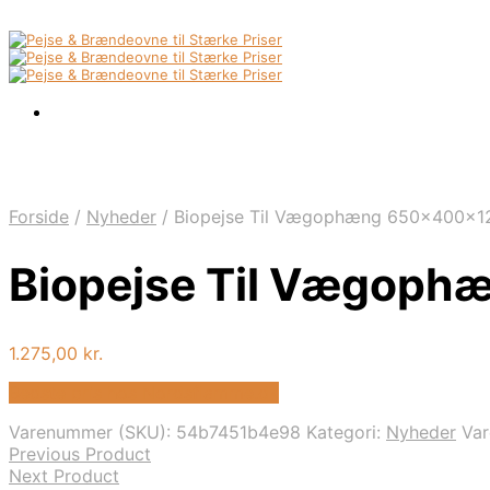
Forside
/
Nyheder
/
Biopejse Til Vægophæng 650x400x12
Biopejse Til Vægoph
1.275,00
kr.
Bedste pris hos Nordsflamme.dk
Varenummer (SKU):
54b7451b4e98
Kategori:
Nyheder
Va
Previous Product
Next Product