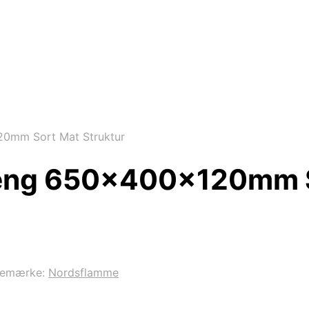
0mm Sort Mat Struktur
æng 650x400x120mm S
remærke:
Nordsflamme