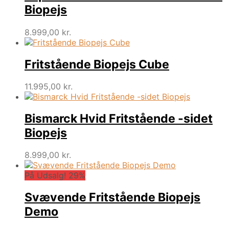
Biopejs
8.999,00
kr.
Fritstående Biopejs Cube
11.995,00
kr.
Bismarck Hvid Fritstående -sidet
Biopejs
8.999,00
kr.
På Udsalg! 29%
Svævende Fritstående Biopejs
Demo