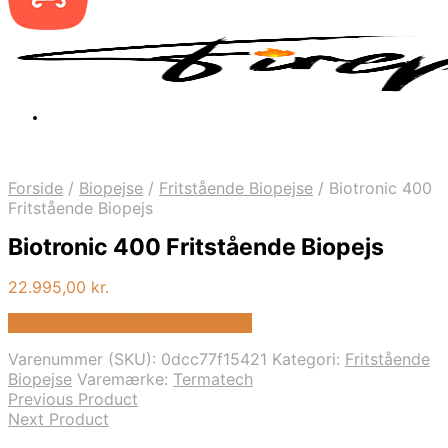
Forside
/
Biopejse
/
Fritstående Biopejse
/
Biotronic 400
Fritstående Biopejs
Biotronic 400 Fritstående Biopejs
22.995,00
kr.
Bedste pris hos Biopejs-shop.dk
Varenummer (SKU):
0dcc77f15421
Kategori:
Fritstående
Biopejse
Varemærke:
Termatech
Previous Product
Next Product