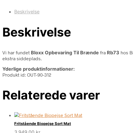
Beskrivelse
Beskrivelse
Vi har fundet
Bloxx Opbevaring Til Brænde
fra
Rb73
hos Bi
ekstra siddeplads.
Yderlige produktinformationer:
Produkt id: OUT-90-312
Relaterede varer
Fritstående Biopejse Sort Mat
3.949,00
kr.