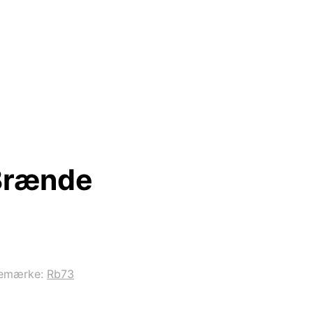
 Brænde
emærke:
Rb73