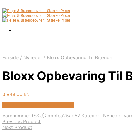
Forside
/
Nyheder
/
Bloxx Opbevaring Til Brænde
Bloxx Opbevaring Til
3.849,00
kr.
Bedste pris hos Biopejs-shop.dk
Varenummer (SKU):
bbcfea25ab57
Kategori:
Nyheder
Var
Previous Product
Next Product