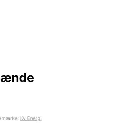
brænde
emærke:
Kv Energi