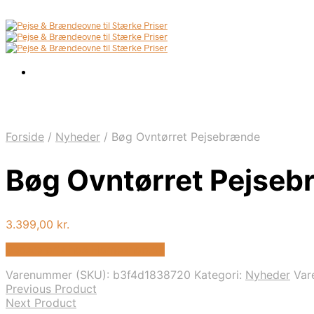
Forside
/
Nyheder
/
Bøg Ovntørret Pejsebrænde
Bøg Ovntørret Pejse
3.399,00
kr.
Bedste pris hos Homeshop.dk
Varenummer (SKU):
b3f4d1838720
Kategori:
Nyheder
Var
Previous Product
Next Product