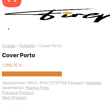
Forside
/
Nyheder
/
Cover Porto
Cover Porto
1.398,75
kr.
Bedste pris hos Biopejs-shop.dk
Varenummer (SKU):
915b72721708
Kategori:
Nyheder
Varemærke:
Planika Fires
Previous Product
Next Product