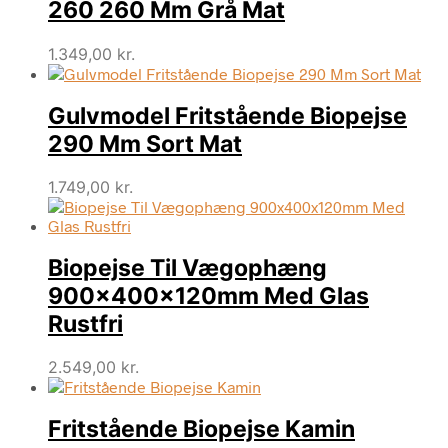
260 260 Mm Grå Mat
1.349,00
kr.
Gulvmodel Fritstående Biopejse
290 Mm Sort Mat
1.749,00
kr.
Biopejse Til Vægophæng
900x400x120mm Med Glas
Rustfri
2.549,00
kr.
Fritstående Biopejse Kamin