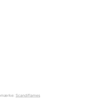
emærke:
Scandiflames