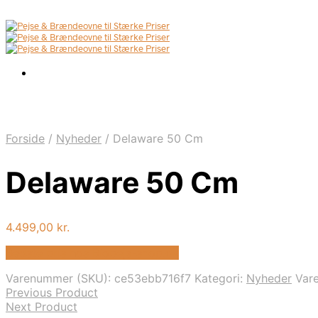
Forside
/
Nyheder
/
Delaware 50 Cm
Delaware 50 Cm
4.499,00
kr.
Bedste pris hos Biopejs-shop.dk
Varenummer (SKU):
ce53ebb716f7
Kategori:
Nyheder
Var
Previous Product
Next Product