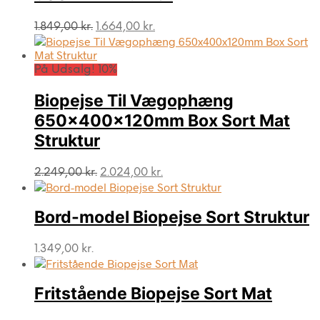
Den
Den
1.849,00
kr.
1.664,00
kr.
oprindelige
aktuelle
pris
pris
var:
er:
På Udsalg! 10%
1.849,00 kr..
1.664,00 kr..
Biopejse Til Vægophæng
650x400x120mm Box Sort Mat
Struktur
Den
Den
2.249,00
kr.
2.024,00
kr.
oprindelige
aktuelle
pris
pris
var:
er:
Bord-model Biopejse Sort Struktur
2.249,00 kr..
2.024,00 kr..
1.349,00
kr.
Fritstående Biopejse Sort Mat