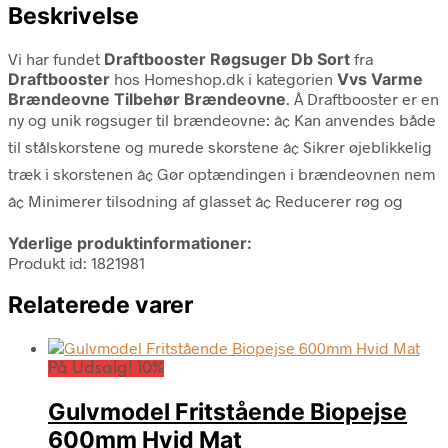
Beskrivelse
Vi har fundet
Draftbooster Røgsuger Db Sort
fra
Draftbooster
hos Homeshop.dk i kategorien
Vvs Varme
Brændeovne Tilbehør Brændeovne
. Â Draftbooster er en
ny og unik røgsuger til brændeovne: â¢ Kan anvendes både
til stålskorstene og murede skorstene â¢ Sikrer øjeblikkelig
træk i skorstenen â¢ Gør optændingen i brændeovnen nem
â¢ Minimerer tilsodning af glasset â¢ Reducerer røg og
Yderlige produktinformationer:
Produkt id: 1821981
Relaterede varer
På Udsalg! 10%
Gulvmodel Fritstående Biopejse
600mm Hvid Mat