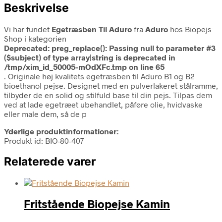
Beskrivelse
Vi har fundet
Egetræsben Til Aduro
fra
Aduro
hos Biopejs
Shop i kategorien
Deprecated
: preg_replace(): Passing null to parameter #3
($subject) of type array|string is deprecated in
/tmp/xim_id_50005-mOdXFc.tmp
on line
65
. Originale høj kvalitets egetræsben til Aduro B1 og B2
bioethanol pejse. Designet med en pulverlakeret stålramme,
tilbyder de en solid og stilfuld base til din pejs. Tilpas dem
ved at lade egetræet ubehandlet, påføre olie, hvidvaske
eller male dem, så de p
Yderlige produktinformationer:
Produkt id: BIO-80-407
Relaterede varer
Fritstående Biopejse Kamin