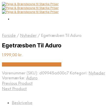
Forside
/
Nyheder
/
Egetræsben Til Aduro
Egetræsben Til Aduro
1.999,00
kr.
Bedste pris hos Biopejs-shop.dk
Varenummer (SKU):
d09945a600c7
Kategori:
Nyheder
Varemærke:
Aduro
Previous Product
Next Product
Beskrivelse