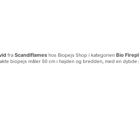
vid
fra
Scandiflames
hos Biopejs Shop i kategorien
Bio Firep
akte biopejs måler 50 cm i højden og bredden, med en dybde på