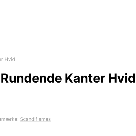
er Hvid
d Rundende Kanter Hvid
emærke:
Scandiflames