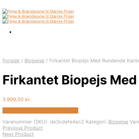
Forside
/
Biopejse
/
Firkantet Biopejs Med Rundende Kant
Firkantet Biopejs Me
3.999,00
kr.
Bedste pris hos Biopejs-shop.dk
Varenummer (SKU):
de3cdefe4ec2
Kategori:
Biopejse
Var
Previous Product
Next Product