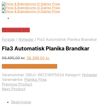
På Udsalg! 32%
Forside
/
Nyheder
/
Fla3 Automatisk Planika Brandkar
Fla3 Automatisk Planika Brandkar
Den
Den
56.495,00
kr.
38.396,00
kr.
oprindelige
aktuelle
På Udsalg hos Biopejs-shop.dk
pris
pris
var:
er:
Varenummer (SKU):
6872165f562d
Kategori:
Nyheder
56.495,00 kr..
38.396,00 kr..
Varemærke:
Planika Fires
Previous Product
Next Product
Beskrivelse