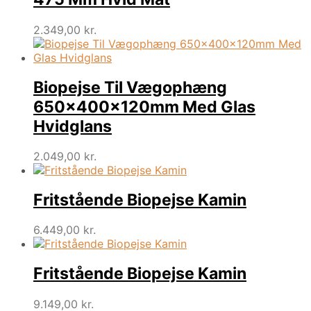
2.349,00
kr.
Biopejse Til Vægophæng
650x400x120mm Med Glas
Hvidglans
2.049,00
kr.
Fritstående Biopejse Kamin
6.449,00
kr.
Fritstående Biopejse Kamin
9.149,00
kr.