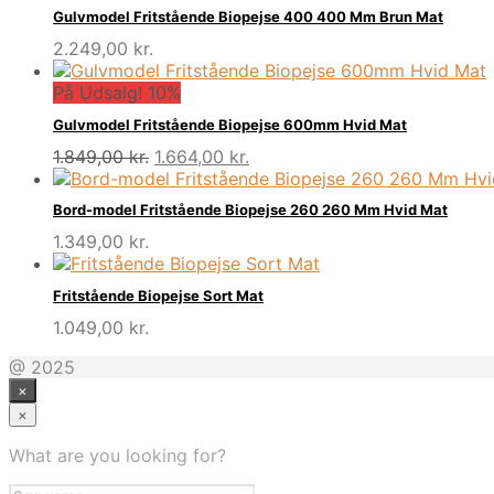
Gulvmodel Fritstående Biopejse 400 400 Mm Brun Mat
2.249,00
kr.
På Udsalg! 10%
Gulvmodel Fritstående Biopejse 600mm Hvid Mat
Den
Den
1.849,00
kr.
1.664,00
kr.
oprindelige
aktuelle
pris
pris
Bord-model Fritstående Biopejse 260 260 Mm Hvid Mat
var:
er:
1.349,00
kr.
1.849,00 kr..
1.664,00 kr..
Fritstående Biopejse Sort Mat
1.049,00
kr.
@ 2025
×
×
What are you looking for?