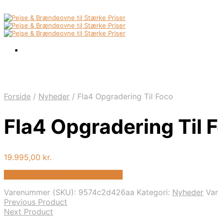
Forside
/
Nyheder
/
Fla4 Opgradering Til Foco
Fla4 Opgradering Til 
19.995,00
kr.
Bedste pris hos Biopejs-shop.dk
Varenummer (SKU):
9574c2d426aa
Kategori:
Nyheder
Va
Previous Product
Next Product