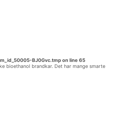
im_id_50005-BJ0Gvc.tmp
on line
65
ske bioethanol brandkar. Det har mange smarte