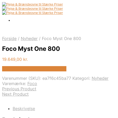
Forside
/
Nyheder
/
Foco Myst One 800
Foco Myst One 800
19.649,00
kr.
Bedste pris hos Biopejs-shop.dk
Varenummer (SKU):
ea7f6c45ba77
Kategori:
Nyheder
Varemærke:
Foco
Previous Product
Next Product
Beskrivelse