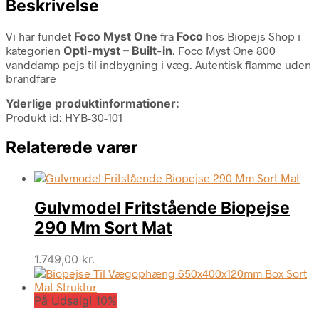
Beskrivelse
Vi har fundet
Foco Myst One
fra
Foco
hos Biopejs Shop i
kategorien
Opti-myst – Built-in
. Foco Myst One 800
vanddamp pejs til indbygning i væg. Autentisk flamme uden
brandfare
Yderlige produktinformationer:
Produkt id: HYB-30-101
Relaterede varer
Gulvmodel Fritstående Biopejse
290 Mm Sort Mat
1.749,00
kr.
På Udsalg! 10%