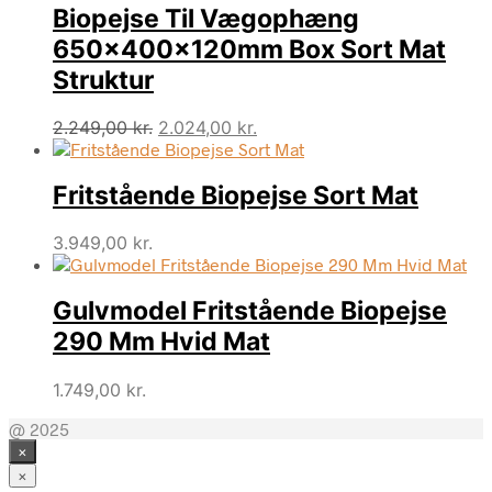
Biopejse Til Vægophæng
650x400x120mm Box Sort Mat
Struktur
Den
Den
2.249,00
kr.
2.024,00
kr.
oprindelige
aktuelle
pris
pris
Fritstående Biopejse Sort Mat
var:
er:
2.249,00 kr..
2.024,00 kr..
3.949,00
kr.
Gulvmodel Fritstående Biopejse
290 Mm Hvid Mat
1.749,00
kr.
@ 2025
×
×