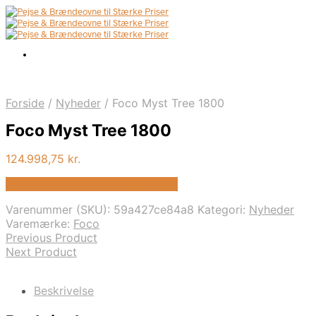
Forside
/
Nyheder
/
Foco Myst Tree 1800
Foco Myst Tree 1800
124.998,75
kr.
Bedste pris hos Biopejs-shop.dk
Varenummer (SKU):
59a427ce84a8
Kategori:
Nyheder
Varemærke:
Foco
Previous Product
Next Product
Beskrivelse