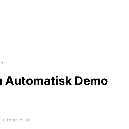
emo
m Automatisk Demo
emærke:
Foco