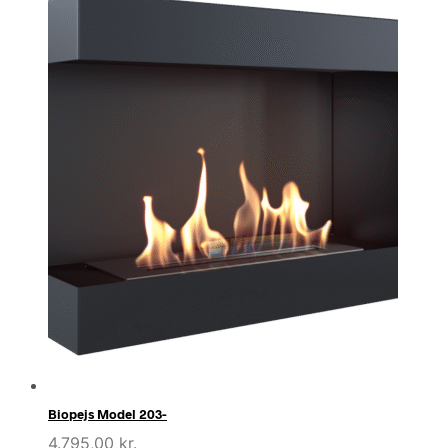
Biopejs Model 203-
4.795,00
kr.