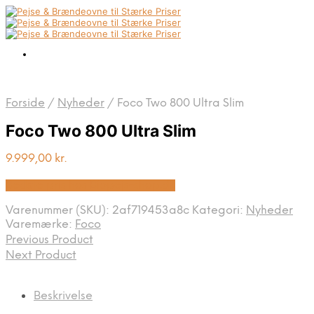
Forside
/
Nyheder
/
Foco Two 800 Ultra Slim
Foco Two 800 Ultra Slim
9.999,00
kr.
Bedste pris hos Biopejs-shop.dk
Varenummer (SKU):
2af719453a8c
Kategori:
Nyheder
Varemærke:
Foco
Previous Product
Next Product
Beskrivelse