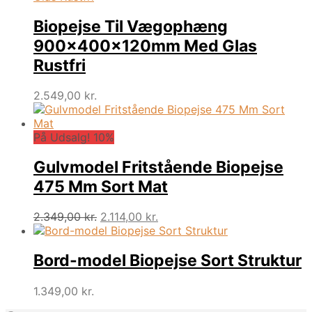
Biopejse Til Vægophæng
900x400x120mm Med Glas
Rustfri
2.549,00
kr.
På Udsalg! 10%
Gulvmodel Fritstående Biopejse
475 Mm Sort Mat
Den
Den
2.349,00
kr.
2.114,00
kr.
oprindelige
aktuelle
pris
pris
var:
er:
Bord-model Biopejse Sort Struktur
2.349,00 kr..
2.114,00 kr..
1.349,00
kr.