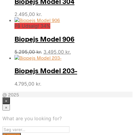
Biopejs Model 304
2.495,00
kr.
På Udsalg! 34%
Biopejs Model 906
Den
Den
5.295,00
kr.
3.495,00
kr.
oprindelige
aktuelle
pris
pris
Biopejs Model 203-
var:
er:
5.295,00 kr..
3.495,00 kr..
4.795,00
kr.
@ 2025
×
×
What are you looking for?