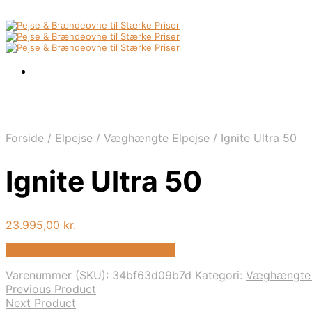
Forside
/
Elpejse
/
Væghængte Elpejse
/
Ignite Ultra 50
Ignite Ultra 50
23.995,00
kr.
Bedste pris hos Biopejs-shop.dk
Varenummer (SKU):
34bf63d09b7d
Kategori:
Væghængte 
Previous Product
Next Product