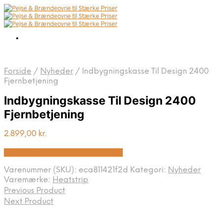
Forside
/
Nyheder
/
Indbygningskasse Til Design 2400
Fjernbetjening
Indbygningskasse Til Design 2400
Fjernbetjening
2.899,00
kr.
Bedste pris hos Biopejs-shop.dk
Varenummer (SKU):
eca811421f2d
Kategori:
Nyheder
Varemærke:
Heatstrip
Previous Product
Next Product