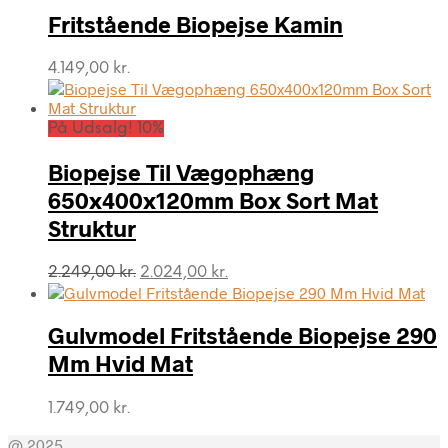
Fritstående Biopejse Kamin
4.149,00
kr.
På Udsalg! 10%
Biopejse Til Vægophæng
650x400x120mm Box Sort Mat
Struktur
Den
Den
2.249,00
kr.
2.024,00
kr.
oprindelige
aktuelle
pris
pris
var:
er:
Gulvmodel Fritstående Biopejse 290
2.249,00 kr..
2.024,00 kr..
Mm Hvid Mat
1.749,00
kr.
@ 2025