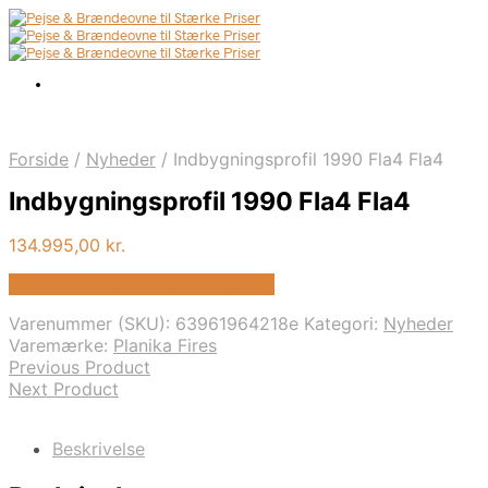
Forside
/
Nyheder
/
Indbygningsprofil 1990 Fla4 Fla4
Indbygningsprofil 1990 Fla4 Fla4
134.995,00
kr.
Bedste pris hos Biopejs-shop.dk
Varenummer (SKU):
63961964218e
Kategori:
Nyheder
Varemærke:
Planika Fires
Previous Product
Next Product
Beskrivelse