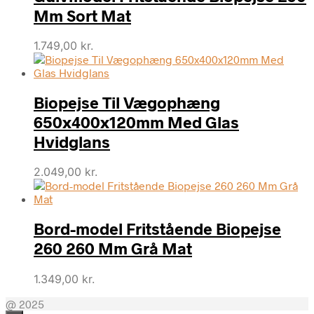
Mm Sort Mat
1.749,00
kr.
Biopejse Til Vægophæng
650x400x120mm Med Glas
Hvidglans
2.049,00
kr.
Bord-model Fritstående Biopejse
260 260 Mm Grå Mat
1.349,00
kr.
@ 2025