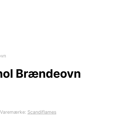
ovn
nol Brændeovn
Varemærke:
Scandiflames