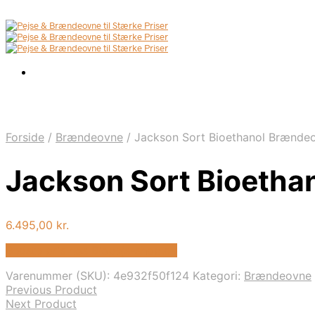
Forside
/
Brændeovne
/
Jackson Sort Bioethanol Brænde
Jackson Sort Bioetha
6.495,00
kr.
Bedste pris hos Biopejs-shop.dk
Varenummer (SKU):
4e932f50f124
Kategori:
Brændeovne
Previous Product
Next Product