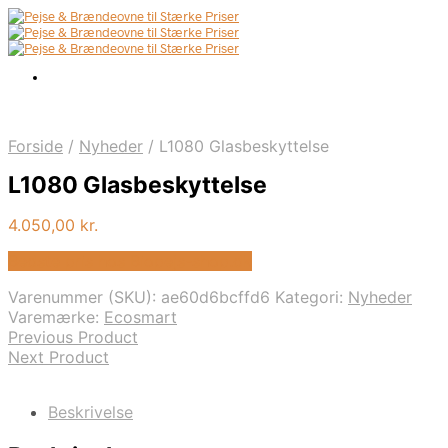
Forside
/
Nyheder
/
L1080 Glasbeskyttelse
L1080 Glasbeskyttelse
4.050,00
kr.
Bedste pris hos Biopejs-shop.dk
Varenummer (SKU):
ae60d6bcffd6
Kategori:
Nyheder
Varemærke:
Ecosmart
Previous Product
Next Product
Beskrivelse