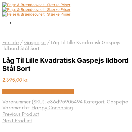
Forside
/
Gaspejse
/
Låg Til Lille Kvadratisk Gaspejs
Ildbord Stål Sort
Låg Til Lille Kvadratisk Gaspejs Ildbord
Stål Sort
2.395,00
kr.
Bedste pris hos Biopejs-shop.dk
Varenummer (SKU):
e36d95905494
Kategori:
Gaspejse
Varemærke:
Happy Cocooning
Previous Product
Next Product