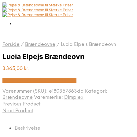
Forside
/
Brændeovne
/
Lucia Elpejs Brændeovn
Lucia Elpejs Brændeovn
3.365,00
kr.
Bedste pris hos Biopejs-shop.dk
Varenummer (SKU):
e180357863dd
Kategori:
Brændeovne
Varemærke:
Dimplex
Previous Product
Next Product
Beskrivelse