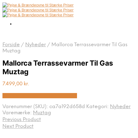
Forside
/
Nyheder
/
Mallorca Terrassevarmer Til Gas
Muztag
Mallorca Terrassevarmer Til Gas
Muztag
7.499,00
kr.
Bedste pris hos Biopejs-shop.dk
Varenummer (SKU):
ca7a192d658d
Kategori:
Nyheder
Varemærke:
Muztag
Previous Product
Next Product