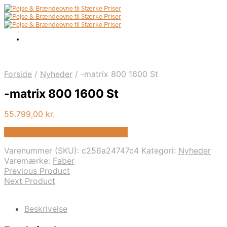
Forside
/
Nyheder
/
-matrix 800 1600 St
-matrix 800 1600 St
55.799,00
kr.
Bedste pris hos Biopejs-shop.dk
Varenummer (SKU):
c256a24747c4
Kategori:
Nyheder
Varemærke:
Faber
Previous Product
Next Product
Beskrivelse