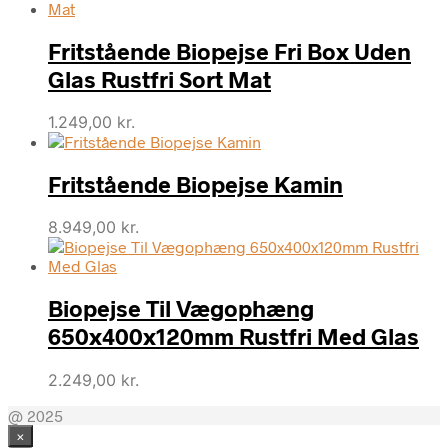
Fritstående Biopejse Fri Box Uden
Glas Rustfri Sort Mat
1.249,00
kr.
Fritstående Biopejse Kamin
8.949,00
kr.
Biopejse Til Vægophæng
650x400x120mm Rustfri Med Glas
2.249,00
kr.
@ 2025
×