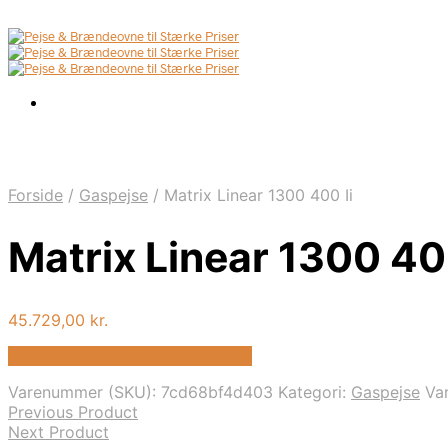
Forside
/
Gaspejse
/
Matrix Linear 1300 400 Ii
Matrix Linear 1300 400
45.729,00
kr.
Bedste pris hos Biopejs-shop.dk
Varenummer (SKU):
7cd68bf4d403
Kategori:
Gaspejse
Va
Previous Product
Next Product