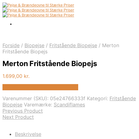
Forside
/
Biopejse
/
Fritstående Biopejse
/
Merton
Fritstående Biopejs
Merton Fritstående Biopejs
1.699,00
kr.
Bedste pris hos Biopejs-shop.dk
Varenummer (SKU):
05e24766333f
Kategori:
Fritstående
Biopejse
Varemærke:
Scandiflames
Previous Product
Next Product
Beskrivelse