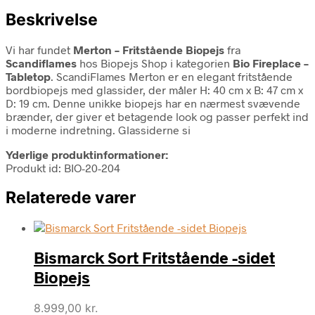
Beskrivelse
Vi har fundet
Merton – Fritstående Biopejs
fra
Scandiflames
hos Biopejs Shop i kategorien
Bio Fireplace –
Tabletop
. ScandiFlames Merton er en elegant fritstående
bordbiopejs med glassider, der måler H: 40 cm x B: 47 cm x
D: 19 cm. Denne unikke biopejs har en nærmest svævende
brænder, der giver et betagende look og passer perfekt ind
i moderne indretning. Glassiderne si
Yderlige produktinformationer:
Produkt id: BIO-20-204
Relaterede varer
Bismarck Sort Fritstående -sidet
Biopejs
8.999,00
kr.