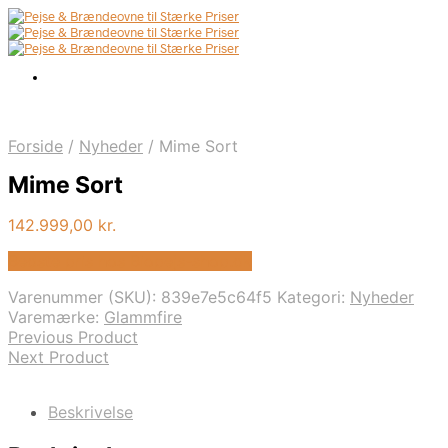
Forside
/
Nyheder
/
Mime Sort
Mime Sort
142.999,00
kr.
Bedste pris hos Biopejs-shop.dk
Varenummer (SKU):
839e7e5c64f5
Kategori:
Nyheder
Varemærke:
Glammfire
Previous Product
Next Product
Beskrivelse