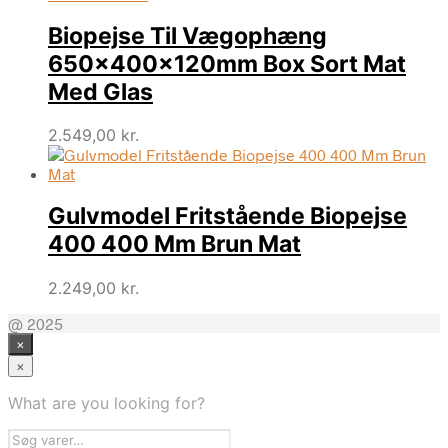
Biopejse Til Vægophæng
650x400x120mm Box Sort Mat
Med Glas
2.549,00
kr.
Gulvmodel Fritstående Biopejse
400 400 Mm Brun Mat
2.249,00
kr.
@ 2025
×
×
What are you looking for?