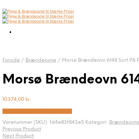
Forside
/
Brændeovne
/
Morsø Brændeovn 6148 Sort På P
Morsø Brændeovn 6148
10.374,00
kr.
Bedste pris hos Homeshop.dk
Varenummer (SKU):
fd4e83f843e5
Kategori:
Brændeovn
Previous Product
Next Product