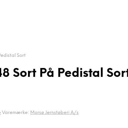
edistal Sort
 Sort På Pedistal Sor
e
Varemærke:
Morsø Jernstøberi A/s