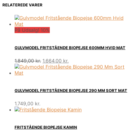
RELATEREDE VARER
På Udsalg! 10%
GULVMODEL FRITSTÅENDE BIOPEJSE 600MM HVID MAT
Den
Den
1.849,00
kr.
1.664,00
kr.
oprindelige
aktuelle
pris
pris
var:
er:
1.849,00 kr..
1.664,00 kr..
GULVMODEL FRITSTÅENDE BIOPEJSE 290 MM SORT MAT
1.749,00
kr.
FRITSTÅENDE BIOPEJSE KAMIN