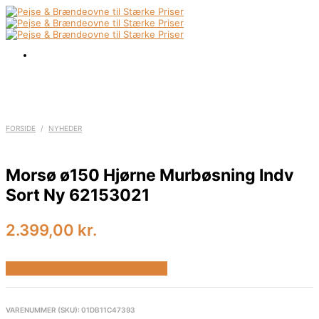
FORSIDE
/
NYHEDER
Morsø ø150 Hjørne Murbøsning Indv
Sort Ny 62153021
2.399,00
kr.
Bedste pris hos Homeshop.dk
VARENUMMER (SKU):
01DB11C47393