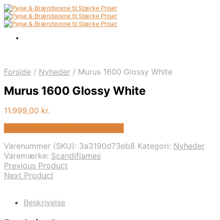
Forside
/
Nyheder
/
Murus 1600 Glossy White
Murus 1600 Glossy White
11.999,00
kr.
Bedste pris hos Biopejs-shop.dk
Varenummer (SKU):
3a3190d73eb8
Kategori:
Nyheder
Varemærke:
Scandiflames
Previous Product
Next Product
Beskrivelse