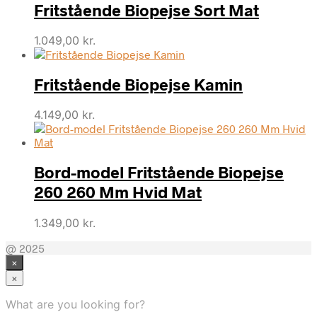
Fritstående Biopejse Sort Mat
var:
er:
2.349,00 kr..
2.114,00 kr..
1.049,00
kr.
Fritstående Biopejse Kamin
4.149,00
kr.
Bord-model Fritstående Biopejse
260 260 Mm Hvid Mat
1.349,00
kr.
@ 2025
×
×
What are you looking for?