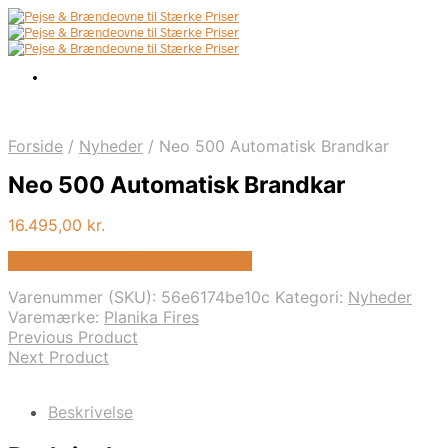
Forside
/
Nyheder
/
Neo 500 Automatisk Brandkar
Neo 500 Automatisk Brandkar
16.495,00
kr.
Bedste pris hos Biopejs-shop.dk
Varenummer (SKU):
56e6174be10c
Kategori:
Nyheder
Varemærke:
Planika Fires
Previous Product
Next Product
Beskrivelse