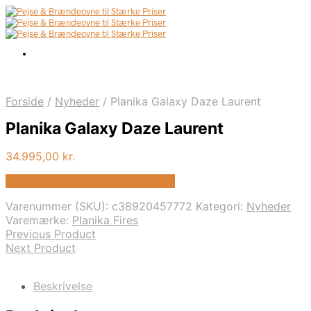
Forside
/
Nyheder
/
Planika Galaxy Daze Laurent
Planika Galaxy Daze Laurent
34.995,00
kr.
Bedste pris hos Biopejs-shop.dk
Varenummer (SKU):
c38920457772
Kategori:
Nyheder
Varemærke:
Planika Fires
Previous Product
Next Product
Beskrivelse