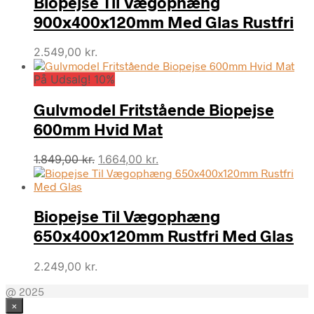
Biopejse Til Vægophæng
900x400x120mm Med Glas Rustfri
2.549,00
kr.
På Udsalg! 10%
Gulvmodel Fritstående Biopejse
600mm Hvid Mat
Den
Den
1.849,00
kr.
1.664,00
kr.
oprindelige
aktuelle
pris
pris
var:
er:
Biopejse Til Vægophæng
1.849,00 kr..
1.664,00 kr..
650x400x120mm Rustfri Med Glas
2.249,00
kr.
@ 2025
×