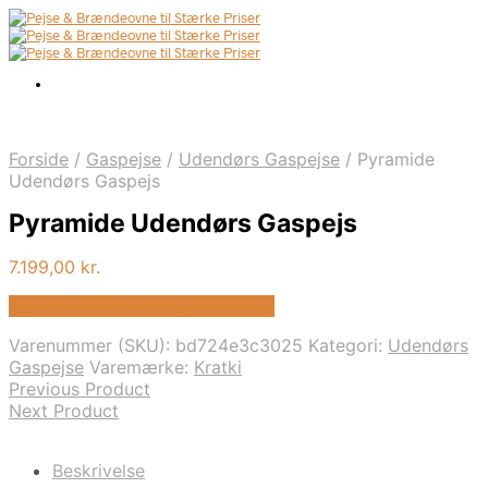
Forside
/
Gaspejse
/
Udendørs Gaspejse
/
Pyramide
Udendørs Gaspejs
Pyramide Udendørs Gaspejs
7.199,00
kr.
Bedste pris hos Biopejs-shop.dk
Varenummer (SKU):
bd724e3c3025
Kategori:
Udendørs
Gaspejse
Varemærke:
Kratki
Previous Product
Next Product
Beskrivelse