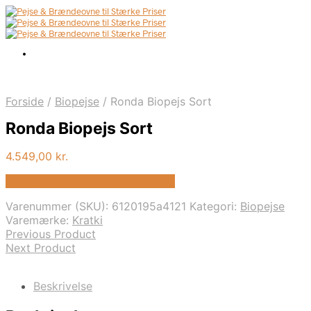
Forside
/
Biopejse
/
Ronda Biopejs Sort
Ronda Biopejs Sort
4.549,00
kr.
Bedste pris hos Biopejs-shop.dk
Varenummer (SKU):
6120195a4121
Kategori:
Biopejse
Varemærke:
Kratki
Previous Product
Next Product
Beskrivelse