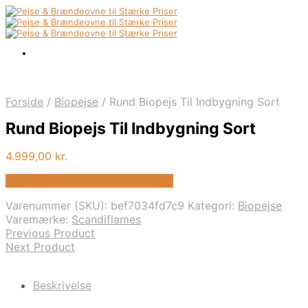
Forside
/
Biopejse
/
Rund Biopejs Til Indbygning Sort
Rund Biopejs Til Indbygning Sort
4.999,00
kr.
Bedste pris hos Biopejs-shop.dk
Varenummer (SKU):
bef7034fd7c9
Kategori:
Biopejse
Varemærke:
Scandiflames
Previous Product
Next Product
Beskrivelse