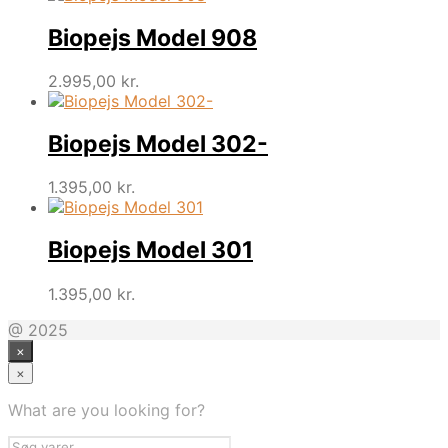
Biopejs Model 908
2.995,00
kr.
Biopejs Model 302-
1.395,00
kr.
Biopejs Model 301
1.395,00
kr.
@ 2025
×
×
What are you looking for?