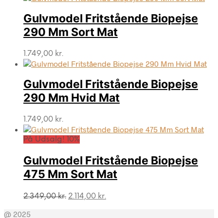
Gulvmodel Fritstående Biopejse
290 Mm Sort Mat
1.749,00
kr.
Gulvmodel Fritstående Biopejse
290 Mm Hvid Mat
1.749,00
kr.
På Udsalg! 10%
Gulvmodel Fritstående Biopejse
475 Mm Sort Mat
Den
Den
2.349,00
kr.
2.114,00
kr.
oprindelige
aktuelle
@ 2025
pris
pris