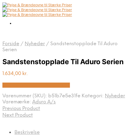
Forside
/
Nyheder
/
Sandstenstopplade Til Aduro
Serien
Sandstenstopplade Til Aduro Serien
1.634,00
kr.
Bedste pris hos Homeshop.dk
Varenummer (SKU):
b51b7e5e31fe
Kategori:
Nyheder
Varemærke:
Aduro A/s
Previous Product
Next Product
Beskrivelse