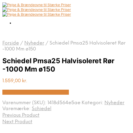
Forside
/
Nyheder
/
Schiedel Pmsa25 Halvisoleret Rør
-1000 Mm ø150
Schiedel Pmsa25 Halvisoleret Rør
-1000 Mm ø150
1.559,00
kr.
Bedste pris hos Homeshop.dk
Varenummer (SKU):
1418d564e5ae
Kategori:
Nyheder
Varemærke:
Schiedel
Previous Product
Next Product